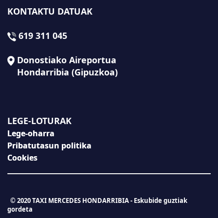
KONTAKTU DATUAK
619 311 045
Donostiako Aireportua
Hondarribia (Gipuzkoa)
LEGE-LOTURAK
Lege-oharra
Pribatutasun politika
Cookies
© 2020 TAXI MERCEDES HONDARRIBIA - Eskubide guztiak
gordeta