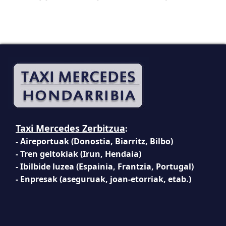
Taxi Mercedes Zerbitzua
:
- Aireportuak (Donostia, Biarritz, Bilbo)
- Tren geltokiak (Irun, Hendaia)
- Ibilbide luzea (Espainia, Frantzia, Portugal)
- Enpresak (aseguruak, joan-etorriak, etab.)