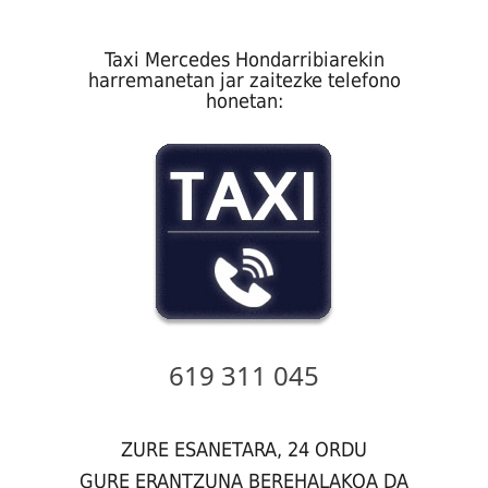
Taxi Mercedes Hondarribiarekin
harremanetan jar zaitezke telefono
honetan:
619 311 045
ZURE ESANETARA, 24 ORDU
GURE ERANTZUNA BEREHALAKOA DA